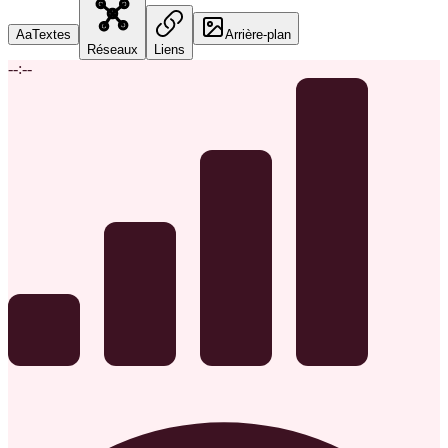
Aa
Textes
Arrière-plan
Réseaux
Liens
--:--